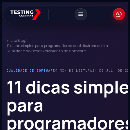
Início
/
Blog
/
11 dicas simples para programadores contribuírem com a
Qualidade no Desenvolvimento de Software
QUALIDADE DE SOFTWARE
4 MIN DE LEITURA
24 DE JUL. DE 20
11 dicas simpl
para
programadore