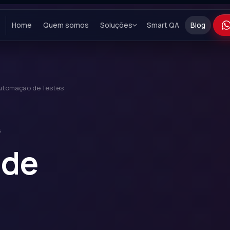
Home
Quem somos
Soluções
Smart QA
Blog
Automação de Testes
5
 de