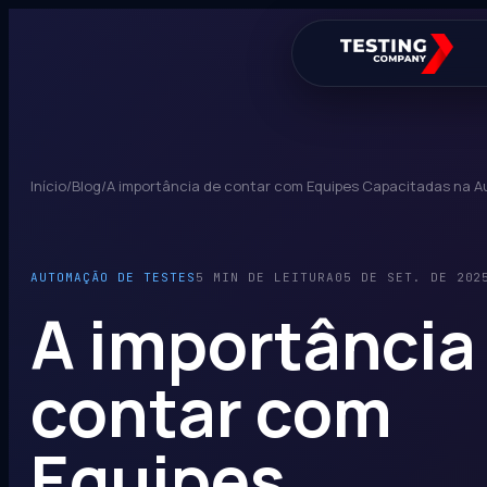
Início
/
Blog
/
A importância de contar com Equipes Capacitadas na 
AUTOMAÇÃO DE TESTES
5 MIN DE LEITURA
05 DE SET. DE 202
A importância
contar com
Equipes