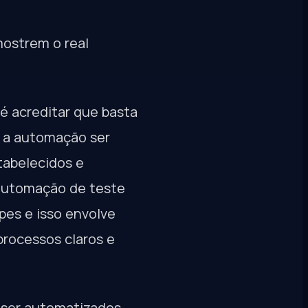
 mostrem o real
é acreditar que basta
a a automação ser
tabelecidos e
a automação de teste
pes e isso envolve
processos claros e
 ser automatizados,