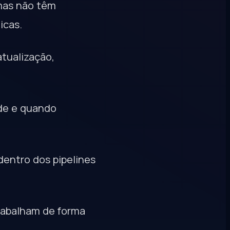
 mas não têm
icas.
atualização,
nde e quando
entro dos pipelines
trabalham de forma