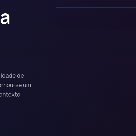
na
e
alidade de
tornou-se um
contexto