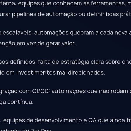
 interna: equipes que conhecem as ferramentas,
rar pipelines de automação ou definir boas prát
não escaláveis: automações quebram a cada nova 
ção em vez de gerar valor.
os definidos: falta de estratégia clara sobre o
do em investimentos mal direcionados.
egração com CI/CD: automações que não rodam d
ga contínua.
al: equipes de desenvolvimento e QA que ainda 
 a adoção de DevOps.