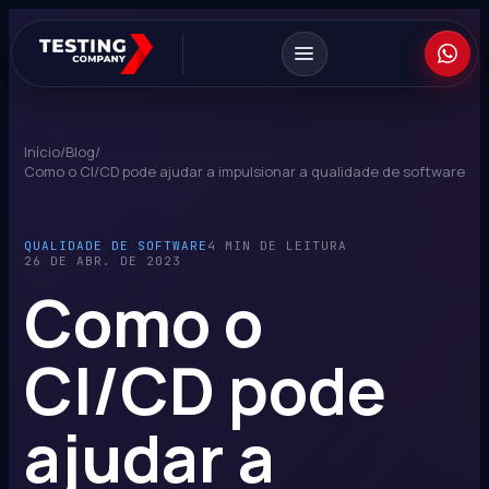
Início
/
Blog
/
Como o CI/CD pode ajudar a impulsionar a qualidade de software
QUALIDADE DE SOFTWARE
4 MIN DE LEITURA
26 DE ABR. DE 2023
Como o
CI/CD pode
ajudar a