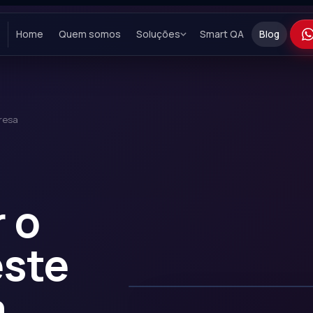
Home
Quem somos
Soluções
Smart QA
Blog
resa
 o
este
a