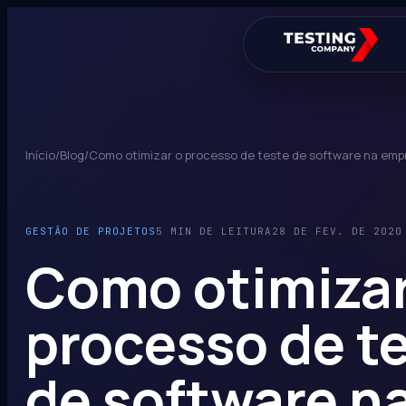
Início
/
Blog
/
Como otimizar o processo de teste de software na emp
GESTÃO DE PROJETOS
5 MIN DE LEITURA
28 DE FEV. DE 2020
Como otimizar
processo de t
de software n