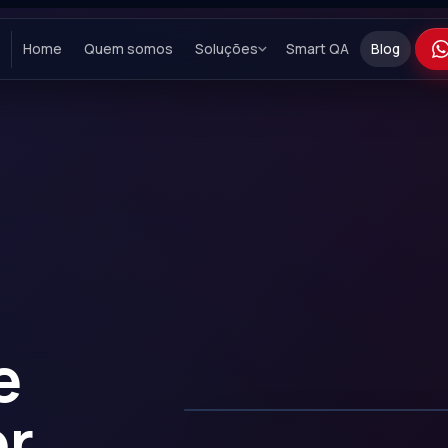
Home
Quem somos
Soluções
Smart QA
Blog
e
or