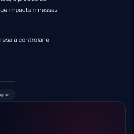
que impactam nessas
esa a controlar e
agram