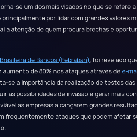
torna-se um dos mais visados no que se refere a
e principalmente por lidar com grandes valores 
rai a atenção de quem procura brechas e oportu
Brasileira de Bancos (Febraban)
, foi revelado qu
um aumento de 80% nos ataques através de
e-mai
lta-se a importância da realização de testes das
ir as possibilidades de invasão e gerar mais co
inviável as empresas alcançarem grandes resulta
em frequentemente ataques que podem afetar sua
o.