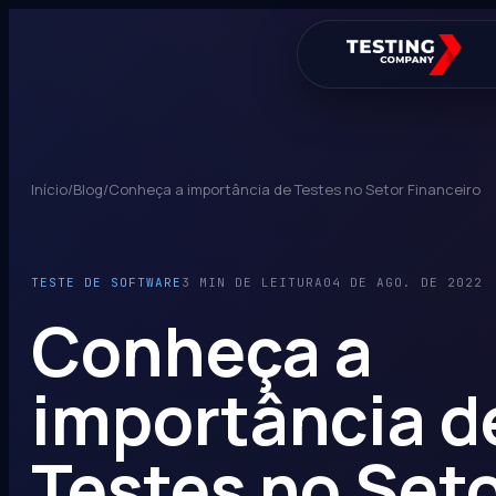
Início
/
Blog
/
Conheça a importância de Testes no Setor Financeiro
TESTE DE SOFTWARE
3 MIN DE LEITURA
04 DE AGO. DE 2022
Conheça a
importância d
Testes no Set