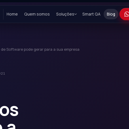
Home
Quem somos
Soluções
Smart QA
Blog
e de Software pode gerar para a sua empresa
021
 os
 a