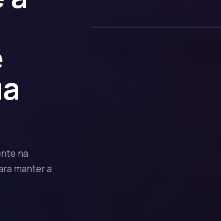
e
ua
ente na
para manter a