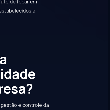
fato de focar em
estabelecidos e
da
lidade
resa?
 gestão e controle da