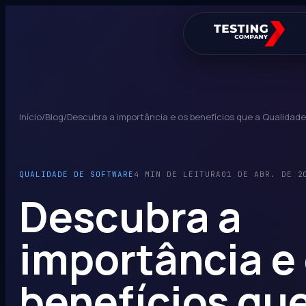
Início
/
Blog
/
Descubra a importância e os benefícios que a Qualidad
QUALIDADE DE SOFTWARE
4 MIN DE LEITURA
01 DE ABR. DE 2
Descubra a
importância e
benefícios que