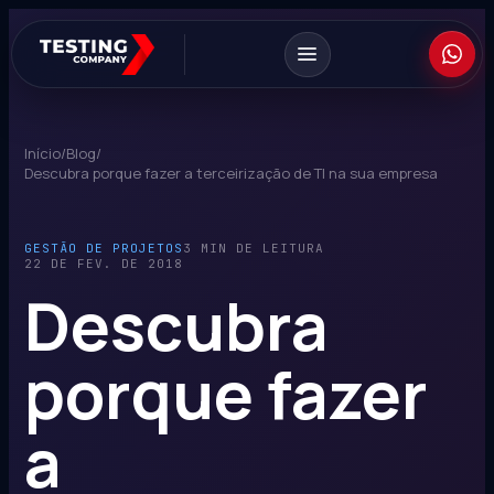
Início
/
Blog
/
Descubra porque fazer a terceirização de TI na sua empresa
GESTÃO DE PROJETOS
3 MIN DE LEITURA
22 DE FEV. DE 2018
Descubra
porque fazer
a