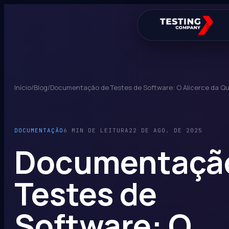
Início
/
Blog
/
Documentação de Testes de Software: O Alicerce da Qua
DOCUMENTAÇÃO
6 MIN DE LEITURA
22 DE AGO. DE 2025
Documentaçã
Testes de
Software: O