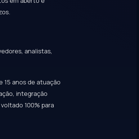
tos em aberto e
zos.
edores, analistas,
e 15 anos de atuação
ação, integração
 voltado 100% para