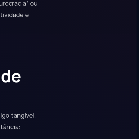
urocracia” ou
tividade e
 de
go tangível,
tância: