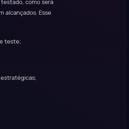
á testado, como será
em alcançados. Esse
e teste;
 estratégicas;