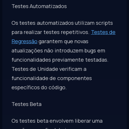
Testes Automatizados
Os testes automatizados utilizam scripts
para realizar testes repetitivos.
Testes de
Regressão
garantem que novas
atualizações não introduzem bugs em
funcionalidades previamente testadas.
Testes de Unidade verificam a
funcionalidade de componentes
específicos do código.
Testes Beta
Os testes beta envolvem liberar uma