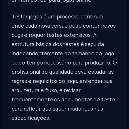
Testar jogos é um processo contínuo,
onde cada nova versão pode conter novos
bugs e requer testes extensivos. A
estrutura básica dos testes é seguida
independentemente do tamanho do jogo
ou do tempo necessário para produzi-lo. O
profissional de qualidade deve estudar as
regras e requisitos do jogo, entender sua
arquitetura e fluxo, e revisar
frequentemente os documentos de teste
para refletir quaisquer mudanças nas
especificações.