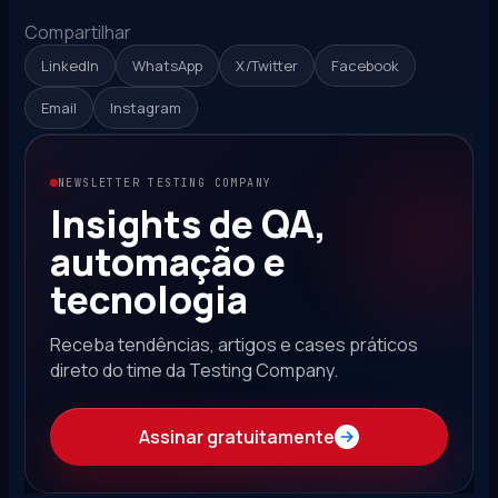
Compartilhar
LinkedIn
WhatsApp
X/Twitter
Facebook
Email
Instagram
NEWSLETTER TESTING COMPANY
Insights de QA,
automação e
tecnologia
Receba tendências, artigos e cases práticos
direto do time da Testing Company.
Assinar gratuitamente