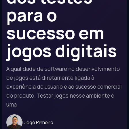
para o
sucesso em
jogos digitais
A qualidade de software no desenvolvimento
de jogos está diretamente ligada à
experiência do usuário e ao sucesso comercial
do produto. Testar jogos nesse ambiente é
uma
Diego Pinheiro