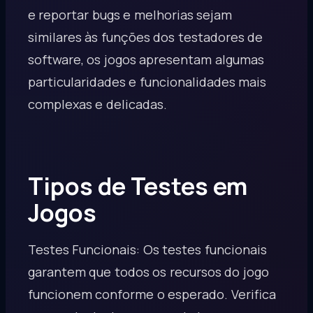
e reportar bugs e melhorias sejam
similares às funções dos testadores de
software, os jogos apresentam algumas
particularidades e funcionalidades mais
complexas e delicadas.
Tipos de Testes em
Jogos
Testes Funcionais: Os testes funcionais
garantem que todos os recursos do jogo
funcionem conforme o esperado. Verifica