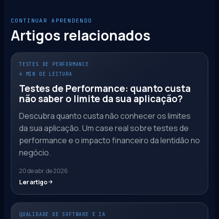
CONTINUAR APRENDENDO
Artigos relacionados
TESTES DE PERFORMANCE
4 MIN DE LEITURA
Testes de Performance: quanto custa
não saber o limite da sua aplicação?
Descubra quanto custa não conhecer os limites
da sua aplicação. Um case real sobre testes de
performance e o impacto financeiro da lentidão no
negócio.
20 de abr. de 2026
Ler artigo
QUALIDADE DE SOFTWARE E IA