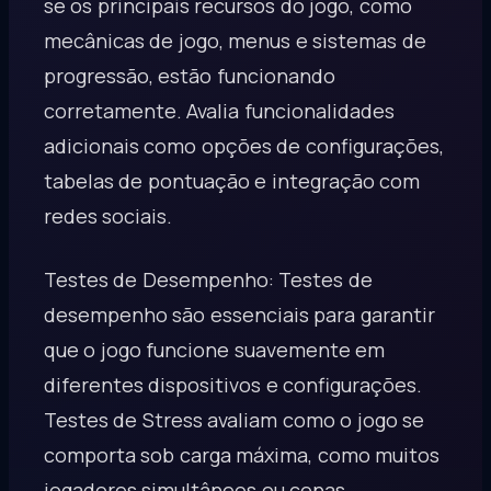
se os principais recursos do jogo, como
mecânicas de jogo, menus e sistemas de
progressão, estão funcionando
corretamente. Avalia funcionalidades
adicionais como opções de configurações,
tabelas de pontuação e integração com
redes sociais.
Testes de Desempenho: Testes de
desempenho são essenciais para garantir
que o jogo funcione suavemente em
diferentes dispositivos e configurações.
Testes de Stress avaliam como o jogo se
comporta sob carga máxima, como muitos
jogadores simultâneos ou cenas