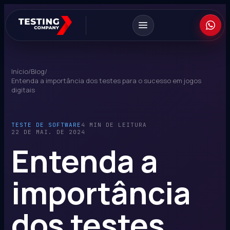
Início
/
Blog
/
Entenda a importância dos testes para o sucesso em jogos
digitais
TESTE DE SOFTWARE
4 MIN DE LEITURA
22 DE MAI. DE 2024
Entenda a
importância
dos testes