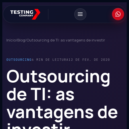
Início
/
Blog
/
Outsourcing de TI: as vantagens de investir
OUTSOURCING
6 MIN DE LEITURA
12 DE FEV. DE 2020
Outsourcing
de TI: as
vantagens de