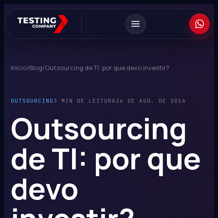
Início
/
Blog
/
Outsourcing de TI: por que devo investir?
OUTSOURCING
3 MIN DE LEITURA
26 DE AGO. DE 2016
Outsourcing
de TI: por que
devo