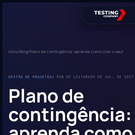
Início
/
Blog
/
Plano de contingência: aprenda como criar o seu!
GESTÃO DE PROJETOS
4 MIN DE LEITURA
05 DE JUL. DE 2017
Plano de
contingência:
aprenda como