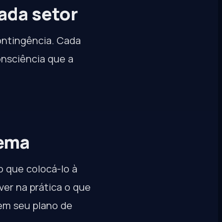
cada setor
ontingência. Cada
nsciência que a
tema
o que colocá-lo à
er na prática o que
em seu plano de