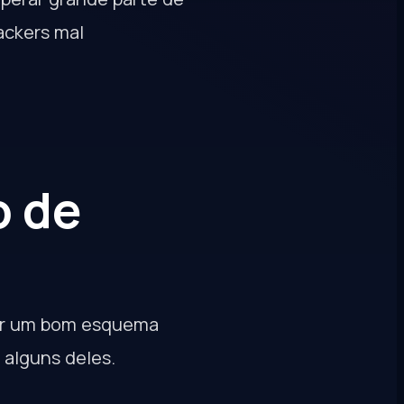
ackers mal
o de
tar um bom esquema
 alguns deles.