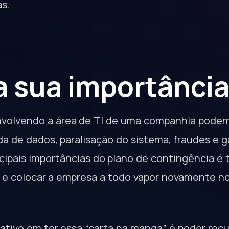
s.
 a sua importânci
nvolvendo a área de TI de uma companhia podem
a de dados, paralisação do sistema, fraudes e 
cipais importâncias do plano de contingência é t
 e colocar a empresa a todo vapor novamente 
cativo em ter essa “carta na manga” é poder rec