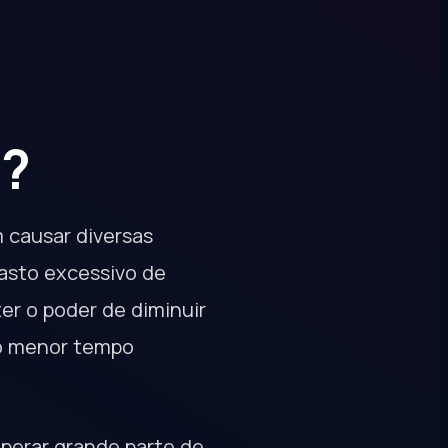
a?
 causar diversas
gasto excessivo de
er o poder de diminuir
no menor tempo
uperar grande parte de