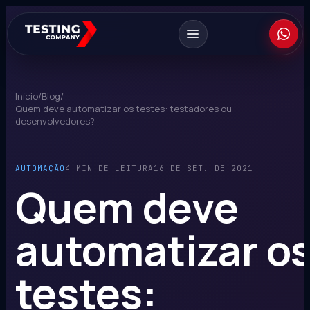
Início
/
Blog
/
Quem deve automatizar os testes: testadores ou
desenvolvedores?
AUTOMAÇÃO
4 MIN DE LEITURA
16 DE SET. DE 2021
Quem deve
automatizar o
testes: