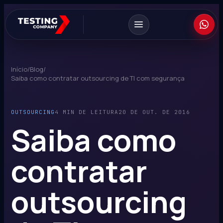
Início
/
Blog
/
Saiba como contratar outsourcing de TI com segurança
OUTSOURCING
4 MIN DE LEITURA
20 DE OUT. DE 2016
Saiba como
contratar
outsourcing