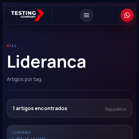
TAG
Lideranca
Artigos por tag.
1
artigos encontrados
Tag pública
LIDERANÇA
5 MIN DE LEITURA