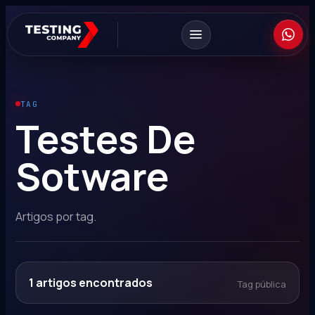
TAG
Testes De
Sotware
Artigos por tag.
1
artigos encontrados
Tag pública