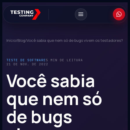
Início
/
Blog
/
Você sabia que nem só de bugs vivem os testadores?
TESTE DE SOFTWARE
5 MIN DE LEITURA
21 DE NOV. DE 2022
Você sabia
que nem só
de bugs