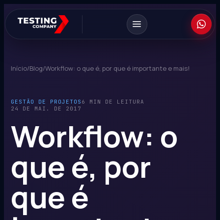
Início
/
Blog
/
Workflow: o que é, por que é importante e mais!
GESTÃO DE PROJETOS
6 MIN DE LEITURA
24 DE MAI. DE 2017
Workflow: o
que é, por
que é