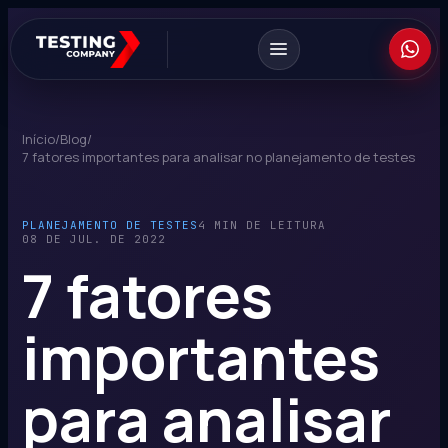
Início
/
Blog
/
7 fatores importantes para analisar no planejamento de testes
PLANEJAMENTO DE TESTES
4 MIN DE LEITURA
08 DE JUL. DE 2022
7 fatores
importantes
para analisar