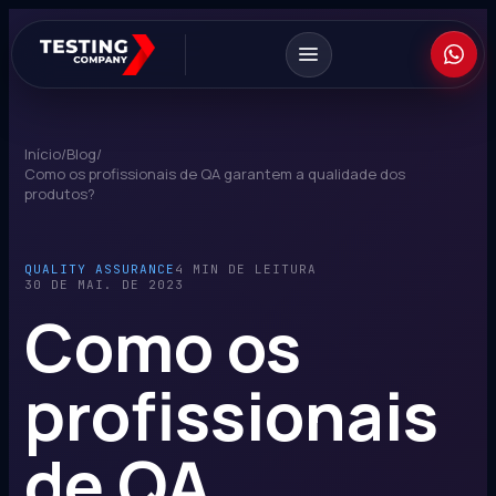
Início
/
Blog
/
Como os profissionais de QA garantem a qualidade dos
produtos?
QUALITY ASSURANCE
4 MIN DE LEITURA
30 DE MAI. DE 2023
Como os
profissionais
de QA