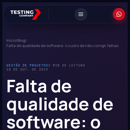
Início
/
Blog
/
Falta de qualidade de software: o custo de não corrigir falhas
GESTÃO DE PROJETOS
3 MIN DE LEITURA
18 DE OUT. DE 2019
Falta de
qualidade de
software: o