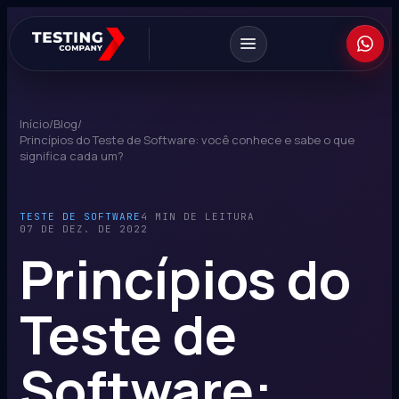
Início
/
Blog
/
Princípios do Teste de Software: você conhece e sabe o que
significa cada um?
TESTE DE SOFTWARE
4 MIN DE LEITURA
07 DE DEZ. DE 2022
Princípios do
Teste de
Software: