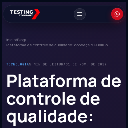
Início
/
Blog
/
Plataforma de controle de qualidade: conheça o QualiGo
TECNOLOGIA
5 MIN DE LEITURA
01 DE NOV. DE 2019
Plataforma de
controle de
qualidade: