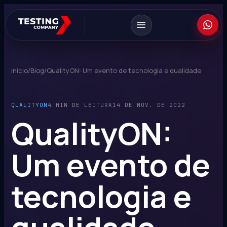
Início
/
Blog
/
QualityON: Um evento de tecnologia e qualidade
QUALITYON
4 MIN DE LEITURA
14 DE NOV. DE 2022
QualityON:
Um evento de
tecnologia e